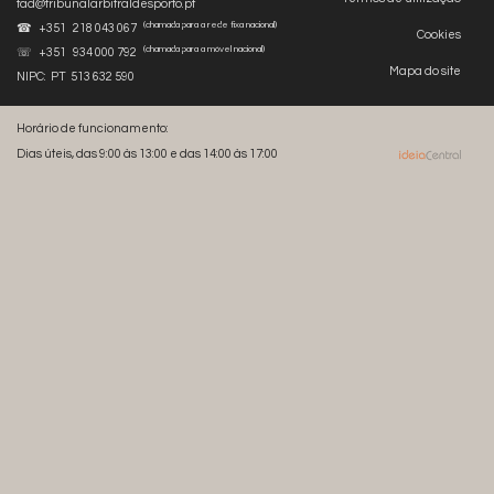
tad@tribunalarbitraldesporto.pt
(chamada para a rede fixa nacional)
☎ +351 218 043 067
Cookies
(chamada para a móvel nacional)
☏ +351 934 000 792
Mapa do site
NIPC: PT 513 632 590
Horário de funcionamento:
Dias úteis, das 9:00 às 13:00 e das 14:00 às 17:00