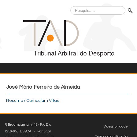
Pesquisa...
José Mário Ferreira de Almeida
Resumo / Curriculum Vitae
R. Braamcamp, n.º 12 - R/c Dto.
Acessibilidade
1250-050 LISBOA - Portugal
Termos de utilização