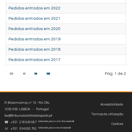
Pedidos entrados em 2022
Pedidos entrados em 2021
Pedidos entrados em 2020
Pedidos entrados em 2019
Pedidos entrados em 2018
Pedidos entrados em 2017
Pág. 1 de 2
R. Braamcamp, n.º 12 - R/c Dto.
Acessibilidade
1250-050 LISBOA - Portugal
Termos de utilização
tad@tribunalarbitraldesporto.pt
(chamada para a rede fixa nacional)
☎ +351 218 043 067
Cookies
(chamada para a móvel nacional)
☏ +351 934 000 792