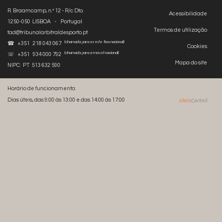
R. Braamcamp, n.º 12 - R/c Dto.
Acessibilidade
1250-050 LISBOA - Portugal
Termos de utilização
tad@tribunalarbitraldesporto.pt
(chamada para a rede fixa nacional)
☎ +351 218 043 067
Cookies
(chamada para a móvel nacional)
☏ +351 934 000 792
Mapa do site
NIPC: PT 513 632 590
Horário de funcionamento:
Dias úteis, das 9:00 às 13:00 e das 14:00 às 17:00