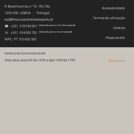
R. Braamcamp, n.º 12 - R/c Dto.
Acessibilidade
1250-050 LISBOA - Portugal
Termos de utilização
tad@tribunalarbitraldesporto.pt
(chamada para a rede fixa nacional)
☎ +351 218 043 067
Cookies
(chamada para a móvel nacional)
☏ +351 934 000 792
Mapa do site
NIPC: PT 513 632 590
Horário de funcionamento:
Dias úteis, das 9:00 às 13:00 e das 14:00 às 17:00