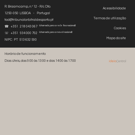
R. Braamcamp, n.º 12 - R/c Dto.
Acessibilidade
1250-050 LISBOA - Portugal
Termos de utilização
tad@tribunalarbitraldesporto.pt
(chamada para a rede fixa nacional)
☎ +351 218 043 067
Cookies
(chamada para a móvel nacional)
☏ +351 934 000 792
Mapa do site
NIPC: PT 513 632 590
Horário de funcionamento:
Dias úteis, das 9:00 às 13:00 e das 14:00 às 17:00