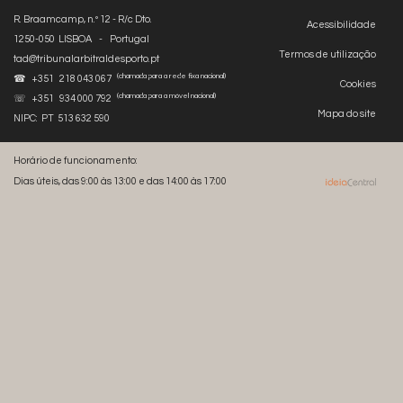
R. Braamcamp, n.º 12 - R/c Dto.
Acessibilidade
1250-050 LISBOA - Portugal
Termos de utilização
tad@tribunalarbitraldesporto.pt
(chamada para a rede fixa nacional)
☎ +351 218 043 067
Cookies
(chamada para a móvel nacional)
☏ +351 934 000 792
Mapa do site
NIPC: PT 513 632 590
Horário de funcionamento:
Dias úteis, das 9:00 às 13:00 e das 14:00 às 17:00