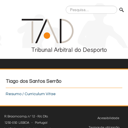
Pesquisa...
Tiago dos Santos Serrão
Resumo / Curriculum Vitae
R. Braamcamp, n.º 12 - R/c Dto.
Acessibilidade
1250-050 LISBOA - Portugal
Termos de utilização