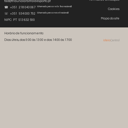
tad@tribunalarbitraldesporto.pt
(chamada para a rede fixa nacional)
☎ +351 218 043 067
Cookies
(chamada para a móvel nacional)
☏ +351 934 000 792
Mapa do site
NIPC: PT 513 632 590
Horário de funcionamento:
Dias úteis, das 9:00 às 13:00 e das 14:00 às 17:00