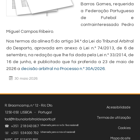
Barros Gomes, requerida
a Federação Portuguesa
de Futebol e
contrainteressado Pedro
Miguel Campos Ribeiro.
Nos termos da alínea f) do artigo 34.º da Lei do Tribunal Arbitral
do Desporto, aprovada em anexo à Lei n.º 74/2013, de 6 de
setembro, na redação que lhe foi dada pela Lei n.º 33/2014, de
16 de junho, é publicitado que foi proferida a 23 de maio de
2026 a
decisão arbitral no Processo n.º 30A/2026
.
30 maio 2026
R. Braamcamp, n.º 12 - R/c Dto.
Acessibilidade
1250-050 LISBOA - Portugal
Termos de utilização
tad@tribunalarbitraldesporto.pt
(chamada para a rede fixa nacional)
☎ +351 218 043 067
Cookies
(chamada para a móvel nacional)
☏ +351 934 000 792
Mapa do site
NIPC: PT 513 632 590