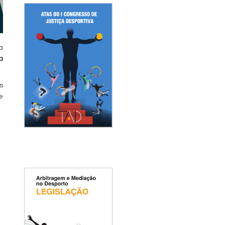
a
a
s
e