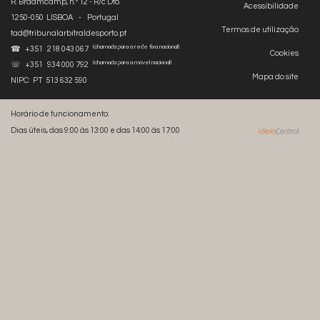
R. Braamcamp, n.º 12 - R/c Dto.
Acessibilidade
1250-050 LISBOA - Portugal
Termos de utilização
tad@tribunalarbitraldesporto.pt
(chamada para a rede fixa nacional)
☎ +351 218 043 067
Cookies
(chamada para a móvel nacional)
☏ +351 934 000 792
Mapa do site
NIPC: PT 513 632 590
Horário de funcionamento:
Dias úteis, das 9:00 às 13:00 e das 14:00 às 17:00