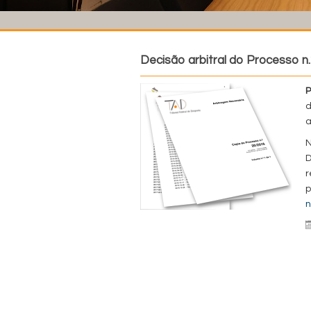
Decisão arbitral do Processo n.
P
d
a
N
D
r
p
n