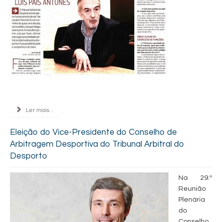
Ler mais...
Eleição do Vice-Presidente do Conselho de
Arbitragem Desportiva do Tribunal Arbitral do
Desporto
Na 29.ª
Reunião
Plenária
do
Conselho