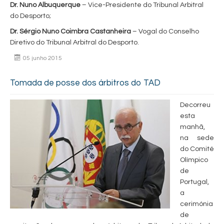
Dr. Nuno Albuquerque
– Vice-Presidente do Tribunal Arbitral
do Desporto;
Dr. Sérgio Nuno Coimbra Castanheira
– Vogal do Conselho
Diretivo do Tribunal Arbitral do Desporto.
05 junho 2015
Tomada de posse dos árbitros do TAD
Decorreu
esta
manhã,
na sede
do Comité
Olímpico
de
Portugal,
a
cerimónia
de