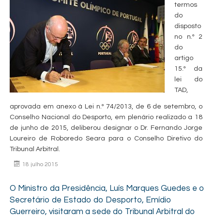
termos
do
disposto
no n.º 2
do
artigo
15.º da
lei do
TAD,
aprovada em anexo à Lei n.º 74/2013, de 6 de setembro, o
Conselho Nacional do Desporto, em plenário realizado a 18
de junho de 2015, deliberou designar o Dr. Fernando Jorge
Loureiro de Roboredo Seara para o Conselho Diretivo do
Tribunal Arbitral.
18 julho 2015
O Ministro da Presidência, Luís Marques Guedes e o
Secretário de Estado do Desporto, Emídio
Guerreiro, visitaram a sede do Tribunal Arbitral do