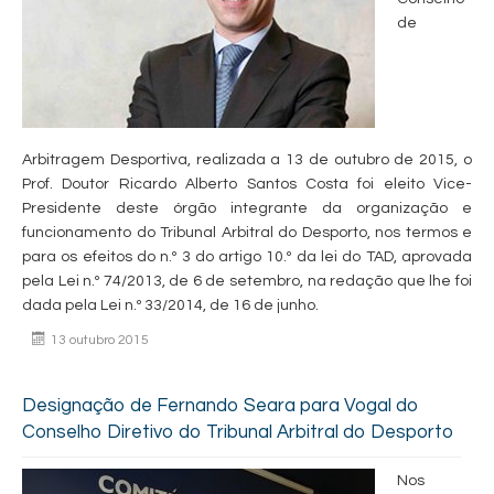
de
Arbitragem Desportiva, realizada a 13 de outubro de 2015, o
Prof. Doutor Ricardo Alberto Santos Costa foi eleito Vice-
Presidente deste órgão integrante da organização e
funcionamento do Tribunal Arbitral do Desporto, nos termos e
para os efeitos do n.º 3 do artigo 10.º da lei do TAD, aprovada
pela Lei n.º 74/2013, de 6 de setembro, na redação que lhe foi
dada pela Lei n.º 33/2014, de 16 de junho.
13 outubro 2015
Designação de Fernando Seara para Vogal do
Conselho Diretivo do Tribunal Arbitral do Desporto
Nos