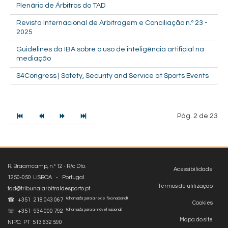
Plenário de Árbitros do TAD
Revista Internacional de Arbitragem e Conciliação n.º 23 -
2025
Guidelines da IBA sobre o uso de inteligência artificial na
mediação
S4Congress | Safety, Security and Service at Sports Events
Pág. 2 de 23
R. Braamcamp, n.º 12 - R/c Dto.
Acessibilidade
1250-050 LISBOA - Portugal
Termos de utilização
tad@tribunalarbitraldesporto.pt
(chamada para a rede fixa nacional)
☎ +351 218 043 067
Cookies
(chamada para a móvel nacional)
☏ +351 934 000 792
Mapa do site
NIPC: PT 513 632 590