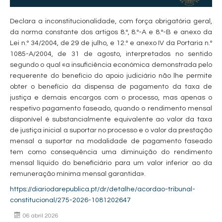
Declara a inconstitucionalidade, com força obrigatória geral,
da norma constante dos artigos 8.º, 8.º-A e 8.º-B e anexo da
Lei n.º 34/2004, de 29 de julho, e 12.º e anexo IV da Portaria n.º
1085-A/2004, de 31 de agosto, interpretados no sentido
segundo o qual «a insuficiência económica demonstrada pelo
requerente do benefício do apoio judiciário não lhe permite
obter o benefício da dispensa de pagamento da taxa de
justiça e demais encargos com o processo, mas apenas o
respetivo pagamento faseado, quando o rendimento mensal
disponível é substancialmente equivalente ao valor da taxa
de justiça inicial a suportar no processo e o valor da prestação
mensal a suportar na modalidade de pagamento faseado
tem como consequência uma diminuição do rendimento
mensal líquido do beneficiário para um valor inferior ao da
remuneração mínima mensal garantida».
https://diariodarepublica.pt/dr/detalhe/acordao-tribunal-
constitucional/275-2026-1081202647
06 abril 2026